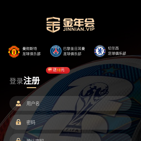
送
18
元
注册
登录