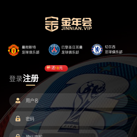
送
18
元
注册
登录